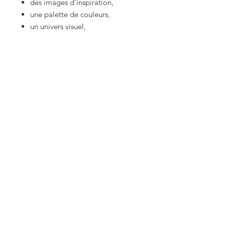
des images d’inspiration,
une palette de couleurs,
un univers visuel,
ou simplement une ambiance
générale.
Je composerai ensuite votre
calendrier autour de la direction
artistique que vous m'avez donné
afin de créer une palette unique.
Important :
Les quantités limitées, je vais
travailler et ouvrir des places
petit à petit
Chaque calendrier est différent
Fabrication artisanale en petite
série
Les couleurs varient selon les
inspirations fournies