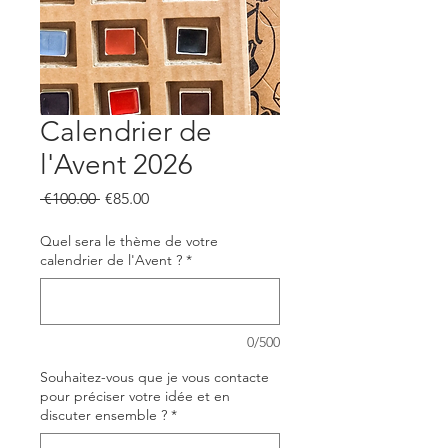
Calendrier de
l'Avent 2026
Regular
Sale
 €100.00 
€85.00
Price
Price
Quel sera le thème de votre
calendrier de l'Avent ?
*
0/500
Souhaitez-vous que je vous contacte
pour préciser votre idée et en
discuter ensemble ?
*