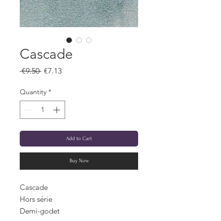
Cascade
Regular
Sale
 €9.50 
€7.13
Price
Price
Quantity
*
Add to Cart
Buy Now
Cascade
Hors série
Demi-godet