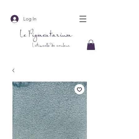
Log In
Le Pigmentarium
L'étincelle de couleur