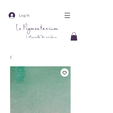
Log In
Le Pigmentarium
L'étincelle de couleur