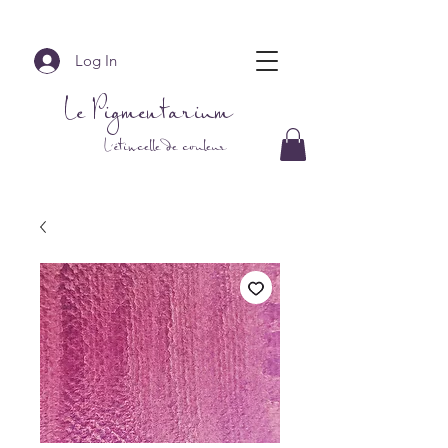
Log In
Le Pigmentarium
L'étincelle de couleur