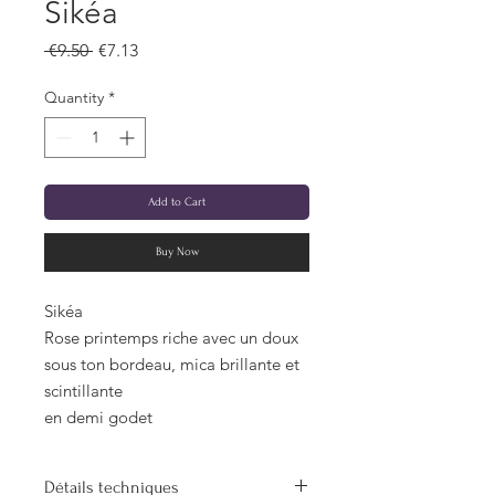
Sikéa
Regular
Sale
 €9.50 
€7.13
Price
Price
Quantity
*
Add to Cart
Buy Now
Sikéa
Rose printemps riche avec un doux
sous ton bordeau, mica brillante et
scintillante
en demi godet
Détails techniques