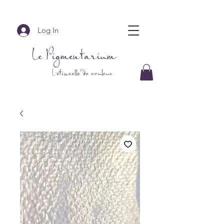
Log In
Le Pigmentarium
L'étincelle de couleur