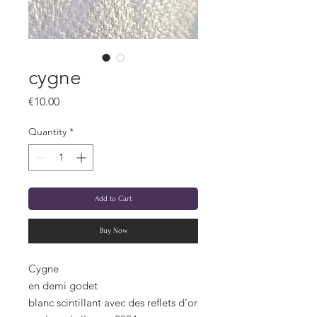
cygne
Price
€10.00
Quantity
*
Add to Cart
Buy Now
Cygne
en demi godet
blanc scintillant avec des reflets d'or