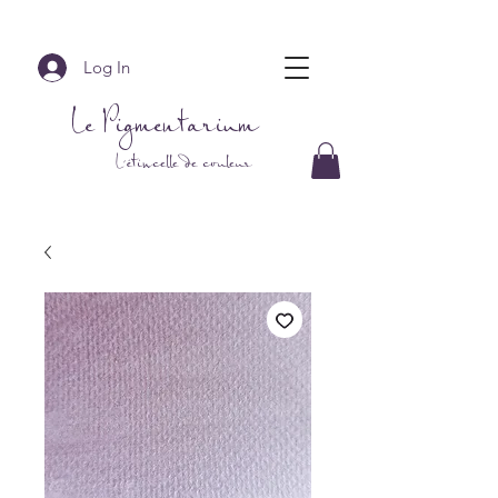
Log In
Le Pigmentarium
L'étincelle de couleur