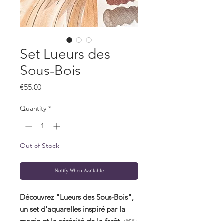
Set Lueurs des
Sous-Bois
Price
€55.00
Quantity
*
Out of Stock
Notify When Available
Découvrez "Lueurs des Sous-Bois",
un set d'aquarelles inspiré par la
magie et la sérénité de la forêt.
🌿✨