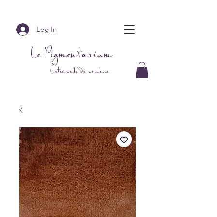
Log In
Le Pigmentarium
L'étincelle de couleur