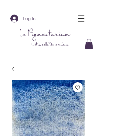
Log In
Le Pigmentarium
L'étincelle de couleur