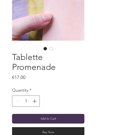
Tablette
Promenade
Price
€17.00
Quantity
*
Add to Cart
Buy Now