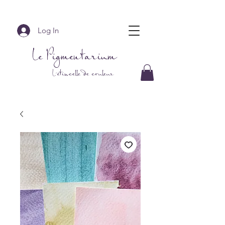
Log In
Le Pigmentarium
L'étincelle de couleur