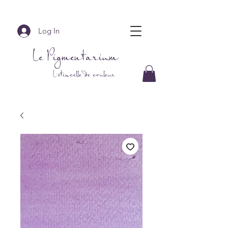
Log In
Le Pigmentarium
L'étincelle de couleur